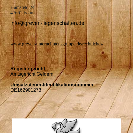
Hamsfeld 24
47661 Issum
info@greven-liegenschaften.de
www.greven-unternehmensgruppe.de/rechtliches/
Registergericht:
Amtsgericht Geldern
Umsatzsteuer-Identifikationsnummer:
DE162901273