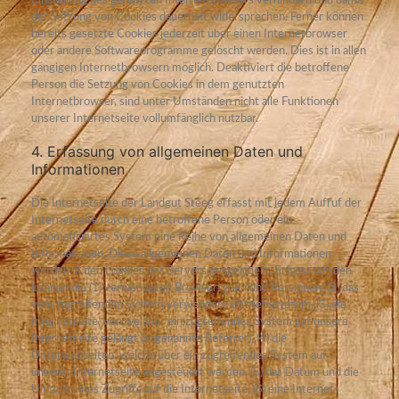
Einstellung des genutzten Internetbrowsers verhindern und damit
der Setzung von Cookies dauerhaft widersprechen. Ferner können
bereits gesetzte Cookies jederzeit über einen Internetbrowser
oder andere Softwareprogramme gelöscht werden. Dies ist in allen
gängigen Internetbrowsern möglich. Deaktiviert die betroffene
Person die Setzung von Cookies in dem genutzten
Internetbrowser, sind unter Umständen nicht alle Funktionen
unserer Internetseite vollumfänglich nutzbar.
4. Erfassung von allgemeinen Daten und
Informationen
Die Internetseite der Landgut Steeg erfasst mit jedem Aufruf der
Internetseite durch eine betroffene Person oder ein
automatisiertes System eine Reihe von allgemeinen Daten und
Informationen. Diese allgemeinen Daten und Informationen
werden in den Logfiles des Servers gespeichert. Erfasst werden
können die (1) verwendeten Browsertypen und Versionen, (2) das
vom zugreifenden System verwendete Betriebssystem, (3) die
Internetseite, von welcher ein zugreifendes System auf unsere
Internetseite gelangt (sogenannte Referrer), (4) die
Unterwebseiten, welche über ein zugreifendes System auf
unserer Internetseite angesteuert werden, (5) das Datum und die
Uhrzeit eines Zugriffs auf die Internetseite, (6) eine Internet-