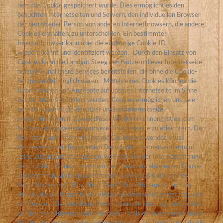
dem das Cookie gespeichert wurde. Dies ermöglicht es den
besuchten Internetseiten und Servern, den individuellen Browser
der betroffenen Person von anderen Internetbrowsern, die andere
Cookies enthalten, zu unterscheiden. Ein bestimmter
Internetbrowser kann über die eindeutige Cookie-ID
wiedererkannt und identifiziert werden.
Durch den Einsatz von
Cookies kann die Landgut Steeg den Nutzern dieser Internetseite
nutzerfreundlichere Services bereitstellen, die ohne die Cookie-
Setzung nicht möglich wären.
Mittels eines Cookies können die
Informationen und Angebote auf unserer Internetseite im Sinne
des Benutzers optimiert werden. Cookies ermöglichen uns, wie
bereits erwähnt, die Benutzer unserer Internetseite
wiederzuerkennen. Zweck dieser Wiedererkennung ist es, den
Nutzern die Verwendung unserer Internetseite zu erleichtern. Der
Benutzer einer Internetseite, die Cookies verwendet, muss
beispielsweise nicht bei jedem Besuch der Internetseite erneut
seine Zugangsdaten eingeben, weil dies von der Internetseite und
dem auf dem Computersystem des Benutzers abgelegten Cookie
übernommen wird. Ein weiteres Beispiel ist das Cookie eines
Warenkorbes im Online-Shop. Der Online-Shop merkt sich die
Artikel, die ein Kunde in den virtuellen Warenkorb gelegt hat, über
ein Cookie.
Die betroffene Person kann die Setzung von Cookies
durch unsere Internetseite jederzeit mittels einer entsprechenden