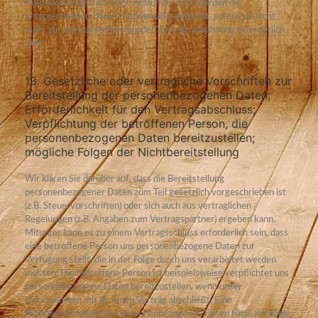
Aufbewahrungsfrist. Nach Ablauf der Frist werden die
entsprechenden Daten routinemäßig gelöscht, sofern sie nicht
mehr zur Vertragserfüllung oder Vertragsanbahnung erforderlich
sind.
13. Gesetzliche oder vertragliche Vorschriften zur
Bereitstellung der personenbezogenen Daten;
Erforderlichkeit für den Vertragsabschluss;
Verpflichtung der betroffenen Person, die
personenbezogenen Daten bereitzustellen;
mögliche Folgen der Nichtbereitstellung
Wir klären Sie darüber auf, dass die Bereitstellung
personenbezogener Daten zum Teil gesetzlich vorgeschrieben ist
(z.B. Steuervorschriften) oder sich auch aus vertraglichen
Regelungen (z.B. Angaben zum Vertragspartner) ergeben kann.
Mitunter kann es zu einem Vertragsschluss erforderlich sein, dass
eine betroffene Person uns personenbezogene Daten zur
Verfügung stellt, die in der Folge durch uns verarbeitet werden
müssen. Die betroffene Person ist beispielsweise verpflichtet uns
personenbezogene Daten bereitzustellen, wenn unser
Unternehmen mit ihr einen Vertrag abschließt. Eine
Nichtbereitstellung der personenbezogenen Daten hätte zur Folge,