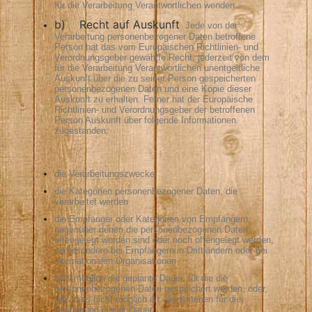
für die Verarbeitung Verantwortlichen wenden.
b) Recht auf Auskunft
Jede von der
Verarbeitung personenbezogener Daten betroffene
Person hat das vom Europäischen Richtlinien- und
Verordnungsgeber gewährte Recht, jederzeit von dem
für die Verarbeitung Verantwortlichen unentgeltliche
Auskunft über die zu seiner Person gespeicherten
personenbezogenen Daten und eine Kopie dieser
Auskunft zu erhalten. Ferner hat der Europäische
Richtlinien- und Verordnungsgeber der betroffenen
Person Auskunft über folgende Informationen
zugestanden:
die Verarbeitungszwecke
die Kategorien personenbezogener Daten, die
verarbeitet werden
die Empfänger oder Kategorien von Empfängern,
gegenüber denen die personenbezogenen Daten
offengelegt worden sind oder noch offengelegt werden,
insbesondere bei Empfängern in Drittländern oder bei
internationalen Organisationen
falls möglich die geplante Dauer, für die die
personenbezogenen Daten gespeichert werden, oder,
falls dies nicht möglich ist, die Kriterien für die
Festlegung dieser Dauer