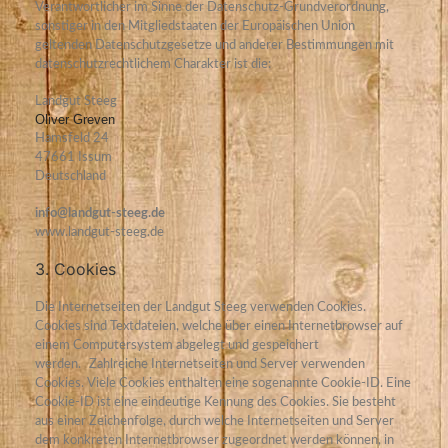
Verantwortlicher im Sinne der Datenschutz-Grundverordnung,
sonstiger in den Mitgliedstaaten der Europäischen Union
geltenden Datenschutzgesetze und anderer Bestimmungen mit
datenschutzrechtlichem Charakter ist die:
Landgut Steeg
Oliver Greven
Hamsfeld 24
47661 Issum
Deutschland
info@landgut-steeg.de
www.landgut-steeg.de
3. Cookies
Die Internetseiten der Landgut Steeg verwenden Cookies.
Cookies sind Textdateien, welche über einen Internetbrowser auf
einem Computersystem abgelegt und gespeichert
werden.
Zahlreiche Internetseiten und Server verwenden
Cookies. Viele Cookies enthalten eine sogenannte Cookie-ID. Eine
Cookie-ID ist eine eindeutige Kennung des Cookies. Sie besteht
aus einer Zeichenfolge, durch welche Internetseiten und Server
dem konkreten Internetbrowser zugeordnet werden können, in