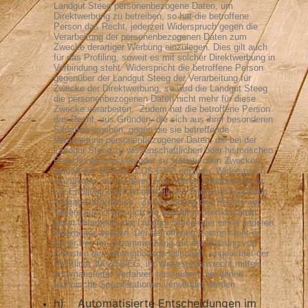
Landgut Steeg personenbezogene Daten, um
Direktwerbung zu betreiben, so hat die betroffene
Person das Recht, jederzeit Widerspruch gegen die
Verarbeitung der personenbezogenen Daten zum
Zwecke derartiger Werbung einzulegen. Dies gilt auch
für das Profiling, soweit es mit solcher Direktwerbung in
Verbindung steht. Widerspricht die betroffene Person
gegenüber der Landgut Steeg der Verarbeitung für
Zwecke der Direktwerbung, so wird die Landgut Steeg
die personenbezogenen Daten nicht mehr für diese
Zwecke verarbeiten.
Zudem hat die betroffene Person
das Recht, aus Gründen, die sich aus ihrer besonderen
Situation ergeben, gegen die sie betreffende
Verarbeitung personenbezogener Daten, die bei der
Landgut Steeg zu wissenschaftlichen oder historischen
Forschungszwecken oder zu statistischen Zwecken
gemäß Art. 89 Abs. 1 DS-GVO erfolgen, Widerspruch
einzulegen, es sei denn, eine solche Verarbeitung ist
zur Erfüllung einer im öffentlichen Interesse liegenden
Aufgabe erforderlich.
Zur Ausübung des Rechts auf
Widerspruch kann sich die betroffene Person direkt
jeden Mitarbeiter der Landgut Steeg oder einen anderen
Mitarbeiter wenden. Der betroffenen Person steht es
ferner frei, im Zusammenhang mit der Nutzung von
Diensten der Informationsgesellschaft, ungeachtet der
Richtlinie 2002/58/EG, ihr Widerspruchsrecht mittels
automatisierter Verfahren auszuüben, bei denen
technische Spezifikationen verwendet werden.
h) Automatisierte Entscheidungen im