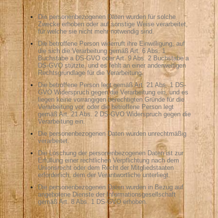
Die personenbezogenen Daten wurden für solche
Zwecke erhoben oder auf sonstige Weise verarbeitet,
für welche sie nicht mehr notwendig sind.
Die betroffene Person widerruft ihre Einwilligung, auf
die sich die Verarbeitung gemäß Art. 6 Abs. 1
Buchstabe a DS-GVO oder Art. 9 Abs. 2 Buchstabe a
DS-GVO stützte, und es fehlt an einer anderweitigen
Rechtsgrundlage für die Verarbeitung.
Die betroffene Person legt gemäß Art. 21 Abs. 1 DS-
GVO Widerspruch gegen die Verarbeitung ein, und es
liegen keine vorrangigen berechtigten Gründe für die
Verarbeitung vor, oder die betroffene Person legt
gemäß Art. 21 Abs. 2 DS-GVO Widerspruch gegen die
Verarbeitung ein.
Die personenbezogenen Daten wurden unrechtmäßig
verarbeitet.
Die Löschung der personenbezogenen Daten ist zur
Erfüllung einer rechtlichen Verpflichtung nach dem
Unionsrecht oder dem Recht der Mitgliedstaaten
erforderlich, dem der Verantwortliche unterliegt.
Die personenbezogenen Daten wurden in Bezug auf
angebotene Dienste der Informationsgesellschaft
gemäß Art. 8 Abs. 1 DS-GVO erhoben.