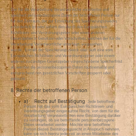
Der für die Verarbeitung Verantwortliche verarbeitet und
speichert personenbezogene Daten der betroffenen Person nur
für den Zeitraum, der zur Erreichung des Speicherungszwecks
erforderlich ist oder sofern dies durch den Europäischen
Richtlinien- und Verordnungsgeber oder einen anderen
Gesetzgeber in Gesetzen oder Vorschriften, welchen der für die
Verarbeitung Verantwortliche unterliegt, vorgesehen
wurde.
Entfällt der Speicherungszweck oder läuft eine vom
Europäischen Richtlinien- und Verordnungsgeber oder einem
anderen zuständigen Gesetzgeber vorgeschriebene Speicherfrist
ab, werden die personenbezogenen Daten routinemäßig und
entsprechend den gesetzlichen Vorschriften gesperrt oder
gelöscht.
8. Rechte der betroffenen Person
a) Recht auf Bestätigung
Jede betroffene
Person hat das vom Europäischen Richtlinien- und
Verordnungsgeber eingeräumte Recht, von dem für die
Verarbeitung Verantwortlichen eine Bestätigung darüber
zu verlangen, ob sie betreffende personenbezogene
Daten verarbeitet werden. Möchte eine betroffene
Person dieses Bestätigungsrecht in Anspruch nehmen,
kann sie sich hierzu jederzeit an einen Mitarbeiter des