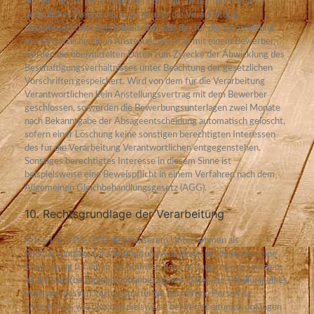
beispielsweise per E-Mail oder über ein auf der Internetseite
befindliches Webformular, an den für die Verarbeitung
Verantwortlichen übermittelt. Schließt der für die Verarbeitung
Verantwortliche einen Anstellungsvertrag mit einem Bewerber,
werden die übermittelten Daten zum Zwecke der Abwicklung des
Beschäftigungsverhältnisses unter Beachtung der gesetzlichen
Vorschriften gespeichert. Wird von dem für die Verarbeitung
Verantwortlichen kein Anstellungsvertrag mit dem Bewerber
geschlossen, so werden die Bewerbungsunterlagen zwei Monate
nach Bekanntgabe der Absageentscheidung automatisch gelöscht,
sofern einer Löschung keine sonstigen berechtigten Interessen
des für die Verarbeitung Verantwortlichen entgegenstehen.
Sonstiges berechtigtes Interesse in diesem Sinne ist
beispielsweise eine Beweispflicht in einem Verfahren nach dem
Allgemeinen Gleichbehandlungsgesetz (AGG).
10. Rechtsgrundlage der Verarbeitung
Art. 6 I lit. a DS-GVO dient unserem Unternehmen als
Rechtsgrundlage für Verarbeitungsvorgänge, bei denen wir eine
Einwilligung für einen bestimmten Verarbeitungszweck einholen.
Ist die Verarbeitung personenbezogener Daten zur Erfüllung eines
Vertrags, dessen Vertragspartei die betroffene Person ist,
erforderlich, wie dies beispielsweise bei Verarbeitungsvorgängen