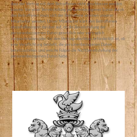
dass der Vertrag mit dem Betroffenen nicht geschlossen werden
könnte. Vor einer Bereitstellung personenbezogener Daten durch
den Betroffenen muss sich der Betroffene an einen unserer
Mitarbeiter wenden. Unser Mitarbeiter klärt den Betroffenen
einzelfallbezogen darüber auf, ob die Bereitstellung der
personenbezogenen Daten gesetzlich oder vertraglich
vorgeschrieben oder für den Vertragsabschluss erforderlich ist, ob
eine Verpflichtung besteht, die personenbezogenen Daten
bereitzustellen, und welche Folgen die Nichtbereitstellung der
personenbezogenen Daten hätte.