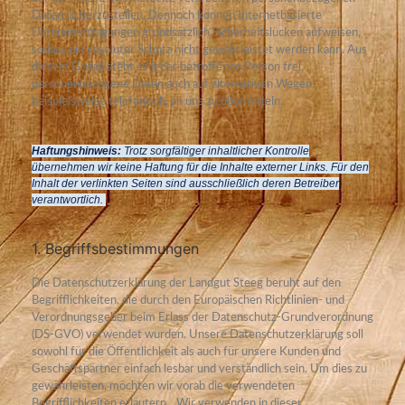
Daten sicherzustellen. Dennoch können Internetbasierte
Datenübertragungen grundsätzlich Sicherheitslücken aufweisen,
sodass ein absoluter Schutz nicht gewährleistet werden kann. Aus
diesem Grund steht es jeder betroffenen Person frei,
personenbezogene Daten auch auf alternativen Wegen,
beispielsweise telefonisch, an uns zu übermitteln.
Haftungshinweis:
Trotz sorgfältiger inhaltlicher Kontrolle
übernehmen wir keine Haftung für die Inhalte externer Links. Für den
Inhalt der verlinkten Seiten sind ausschließlich deren Betreiber
verantwortlich.
1. Begriffsbestimmungen
Die Datenschutzerklärung der Landgut Steeg beruht auf den
Begrifflichkeiten, die durch den Europäischen Richtlinien- und
Verordnungsgeber beim Erlass der Datenschutz-Grundverordnung
(DS-GVO) verwendet wurden. Unsere Datenschutzerklärung soll
sowohl für die Öffentlichkeit als auch für unsere Kunden und
Geschäftspartner einfach lesbar und verständlich sein. Um dies zu
gewährleisten, möchten wir vorab die verwendeten
Begrifflichkeiten erläutern.
Wir verwenden in dieser