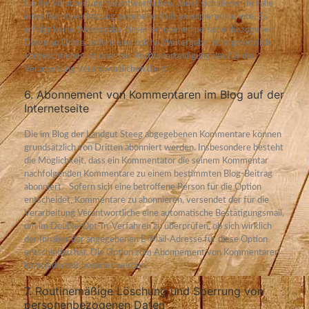
für die Verarbeitung Verantwortlichen, damit sich dieser im Falle
einer Rechtsverletzung gegebenenfalls exkulpieren könnte. Es
erfolgt keine Weitergabe dieser erhobenen personenbezogenen
Daten an Dritte, sofern eine solche Weitergabe nicht gesetzlich
vorgeschrieben ist oder der Rechtsverteidigung des für die
Verarbeitung Verantwortlichen dient.
6. Abonnement von Kommentaren im Blog auf der
Internetseite
Die im Blog der Landgut Steeg abgegebenen Kommentare können
grundsätzlich von Dritten abonniert werden. Insbesondere besteht
die Möglichkeit, dass ein Kommentator die seinem Kommentar
nachfolgenden Kommentare zu einem bestimmten Blog-Beitrag
abonniert.
Sofern sich eine betroffene Person für die Option
entscheidet, Kommentare zu abonnieren, versendet der für die
Verarbeitung Verantwortliche eine automatische Bestätigungsmail,
um im Double-Opt-In-Verfahren zu überprüfen, ob sich wirklich
der Inhaber der angegebenen E-Mail-Adresse für diese Option
entschieden hat. Die Option zum Abonnement von Kommentaren
kann jederzeit beendet werden.
7. Routinemäßige Löschung und Sperrung von
personenbezogenen Daten