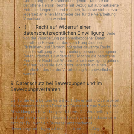
Anfechtung der Entscheidung gehört.
Möchte die
betroffene Person Rechte mit Bezug auf automatisierte
Entscheidungen geltend machen, kann sie sich hierzu
jederzeit an einen Mitarbeiter des für die Verarbeitung
Verantwortlichen wenden.
i) Recht auf Widerruf einer
datenschutzrechtlichen Einwilligung
Jede
von der Verarbeitung personenbezogener Daten
betroffene Person hat das vom Europäischen
Richtlinien- und Verordnungsgeber gewährte Recht,
eine Einwilligung zur Verarbeitung personenbezogener
Daten jederzeit zu widerrufen.
Möchte die betroffene
Person ihr Recht auf Widerruf einer Einwilligung geltend
machen, kann sie sich hierzu jederzeit an einen
Mitarbeiter des für die Verarbeitung Verantwortlichen
wenden.
9. Datenschutz bei Bewerbungen und im
Bewerbungsverfahren
Der für die Verarbeitung Verantwortliche erhebt und verarbeitet
die personenbezogenen Daten von Bewerbern zum Zwecke der
Abwicklung des Bewerbungsverfahrens. Die Verarbeitung kann
auch auf elektronischem Wege erfolgen. Dies ist insbesondere
dann der Fall, wenn ein Bewerber entsprechende
Bewerbungsunterlagen auf dem elektronischen Wege,