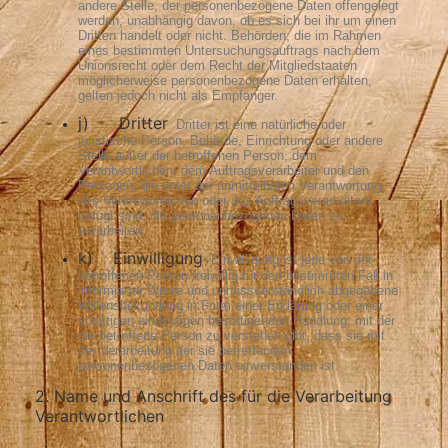
andere Stelle, der personenbezogene Daten offengelegt
werden, unabhängig davon, ob es sich bei ihr um einen
Dritten handelt oder nicht. Behörden, die im Rahmen
eines bestimmten Untersuchungsauftrags nach dem
Unionsrecht oder dem Recht der Mitgliedstaaten
möglicherweise personenbezogene Daten erhalten,
gelten jedoch nicht als Empfänger.
j) Dritter
Dritter ist eine natürliche oder
juristische Person, Behörde, Einrichtung oder andere
Stelle außer der betroffenen Person, dem
Verantwortlichen, dem Auftragsverarbeiter und den
Personen, die unter der unmittelbaren Verantwortung
des Verantwortlichen oder des Auftragsverarbeiters
befugt sind, die personenbezogenen Daten zu
verarbeiten.
k) Einwilligung
Einwilligung ist jede von der
betroffenen Person freiwillig für den bestimmten Fall in
informierter Weise und unmissverständlich abgegebene
Willensbekundung in Form einer Erklärung oder einer
sonstigen eindeutigen bestätigenden Handlung, mit der
die betroffene Person zu verstehen gibt, dass sie mit
der Verarbeitung der sie betreffenden
personenbezogenen Daten einverstanden ist.
2. Name und Anschrift des für die Verarbeitung
Verantwortlichen