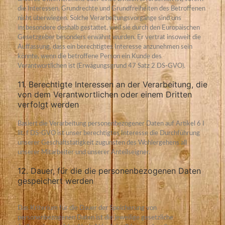
die Interessen, Grundrechte und Grundfreiheiten des Betroffenen
nicht überwiegen. Solche Verarbeitungsvorgänge sind uns
insbesondere deshalb gestattet, weil sie durch den Europäischen
Gesetzgeber besonders erwähnt wurden. Er vertrat insoweit die
Auffassung, dass ein berechtigtes Interesse anzunehmen sein
könnte, wenn die betroffene Person ein Kunde des
Verantwortlichen ist (Erwägungsgrund 47 Satz 2 DS-GVO).
11. Berechtigte Interessen an der Verarbeitung, die
von dem Verantwortlichen oder einem Dritten
verfolgt werden
Basiert die Verarbeitung personenbezogener Daten auf Artikel 6 I
lit. f DS-GVO ist unser berechtigtes Interesse die Durchführung
unserer Geschäftstätigkeit zugunsten des Wohlergehens all
unserer Mitarbeiter und unserer Anteilseigner.
12. Dauer, für die die personenbezogenen Daten
gespeichert werden
Das Kriterium für die Dauer der Speicherung von
personenbezogenen Daten ist die jeweilige gesetzliche