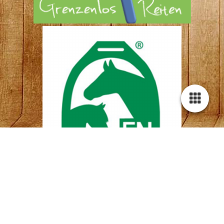
Cookie-Einstellungen
Diese Webseite verwendet Cookies, um Besuchern ein optimales
Nutzererlebnis zu bieten. Bestimmte Inhalte von Drittanbietern werden
nur angezeigt, wenn die entsprechende Option aktiviert ist. Die
Datenverarbeitung kann dann auch in einem Drittland erfolgen.
Weitere Informationen hierzu in der Datenschutzerklärung.
Technisch notwendige
Diese Cookies sind zum Betrieb der Webseite notwendig, z.B. zum
Schutz vor Hackerangriffen und zur Gewährleistung eines
konsistenten und der Nachfrage angepassten Erscheinungsbilds der