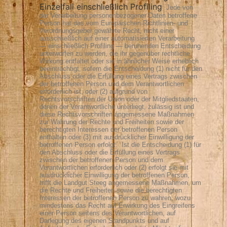
Einzelfall einschließlich Profiling
Jede von
der Verarbeitung personenbezogener Daten betroffene
Person hat das vom Europäischen Richtlinien- und
Verordnungsgeber gewährte Recht, nicht einer
ausschließlich auf einer automatisierten Verarbeitung
— einschließlich Profiling — beruhenden Entscheidung
unterworfen zu werden, die ihr gegenüber rechtliche
Wirkung entfaltet oder sie in ähnlicher Weise erheblich
beeinträchtigt, sofern die Entscheidung (1) nicht für den
Abschluss oder die Erfüllung eines Vertrags zwischen
der betroffenen Person und dem Verantwortlichen
erforderlich ist, oder (2) aufgrund von
Rechtsvorschriften der Union oder der Mitgliedstaaten,
denen der Verantwortliche unterliegt, zulässig ist und
diese Rechtsvorschriften angemessene Maßnahmen
zur Wahrung der Rechte und Freiheiten sowie der
berechtigten Interessen der betroffenen Person
enthalten oder (3) mit ausdrücklicher Einwilligung der
betroffenen Person erfolgt.
Ist die Entscheidung (1) für
den Abschluss oder die Erfüllung eines Vertrags
zwischen der betroffenen Person und dem
Verantwortlichen erforderlich oder (2) erfolgt sie mit
ausdrücklicher Einwilligung der betroffenen Person,
trifft die Landgut Steeg angemessene Maßnahmen, um
die Rechte und Freiheiten sowie die berechtigten
Interessen der betroffenen Person zu wahren, wozu
mindestens das Recht auf Erwirkung des Eingreifens
einer Person seitens des Verantwortlichen, auf
Darlegung des eigenen Standpunkts und auf