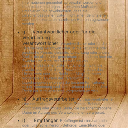
Informationen gesondert aufbewahrt werden und
technischen und organisatorischen Maßnahmen
unterliegen, die gewährleisten, dass die
personenbezogenen Daten nicht einer identifizierten
oder identifizierbaren natürlichen Person zugewiesen
werden.
g) Verantwortlicher oder für die
Verarbeitung
Verantwortlicher
Verantwortlicher oder für die
Verarbeitung Verantwortlicher ist die natürliche oder
juristische Person, Behörde, Einrichtung oder andere
Stelle, die allein oder gemeinsam mit anderen über die
Zwecke und Mittel der Verarbeitung von
personenbezogenen Daten entscheidet. Sind die
Zwecke und Mittel dieser Verarbeitung durch das
Unionsrecht oder das Recht der Mitgliedstaaten
vorgegeben, so kann der Verantwortliche
beziehungsweise können die bestimmten Kriterien
seiner Benennung nach dem Unionsrecht oder dem
Recht der Mitgliedstaaten vorgesehen werden.
h) Auftragsverarbeiter
Auftragsverarbeiter ist
eine natürliche oder juristische Person, Behörde,
Einrichtung oder andere Stelle, die personenbezogene
Daten im Auftrag des Verantwortlichen verarbeitet.
i) Empfänger
Empfänger ist eine natürliche
oder juristische Person, Behörde, Einrichtung oder