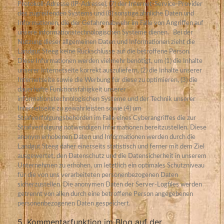
Protokoll-Adresse (IP-Adresse), (7) der Internet-Service-Provider
des zugreifenden Systems und (8) sonstige ähnliche Daten und
Informationen, die der Gefahrenabwehr im Falle von Angriffen auf
unsere informationstechnologischen Systeme dienen.
Bei der
Nutzung dieser allgemeinen Daten und Informationen zieht die
Landgut Steeg keine Rückschlüsse auf die betroffene Person.
Diese Informationen werden vielmehr benötigt, um (1) die Inhalte
unserer Internetseite korrekt auszuliefern, (2) die Inhalte unserer
Internetseite sowie die Werbung für diese zu optimieren, (3) die
dauerhafte Funktionsfähigkeit unserer
informationstechnologischen Systeme und der Technik unserer
Internetseite zu gewährleisten sowie (4) um
Strafverfolgungsbehörden im Falle eines Cyberangriffes die zur
Strafverfolgung notwendigen Informationen bereitzustellen. Diese
anonym erhobenen Daten und Informationen werden durch die
Landgut Steeg daher einerseits statistisch und ferner mit dem Ziel
ausgewertet, den Datenschutz und die Datensicherheit in unserem
Unternehmen zu erhöhen, um letztlich ein optimales Schutzniveau
für die von uns verarbeiteten personenbezogenen Daten
sicherzustellen. Die anonymen Daten der Server-Logfiles werden
getrennt von allen durch eine betroffene Person angegebenen
personenbezogenen Daten gespeichert.
5. Kommentarfunktion im Blog auf der