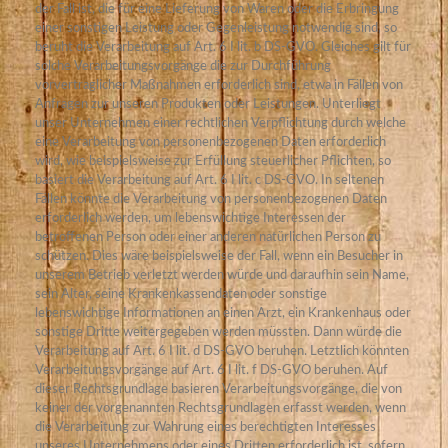
der Fall ist, die für eine Lieferung von Waren oder die Erbringung
einer sonstigen Leistung oder Gegenleistung notwendig sind, so
beruht die Verarbeitung auf Art. 6 I lit. b DS-GVO. Gleiches gilt für
solche Verarbeitungsvorgänge die zur Durchführung
vorvertraglicher Maßnahmen erforderlich sind, etwa in Fällen von
Anfragen zur unseren Produkten oder Leistungen. Unterliegt
unser Unternehmen einer rechtlichen Verpflichtung durch welche
eine Verarbeitung von personenbezogenen Daten erforderlich
wird, wie beispielsweise zur Erfüllung steuerlicher Pflichten, so
basiert die Verarbeitung auf Art. 6 I lit. c DS-GVO. In seltenen
Fällen könnte die Verarbeitung von personenbezogenen Daten
erforderlich werden, um lebenswichtige Interessen der
betroffenen Person oder einer anderen natürlichen Person zu
schützen. Dies wäre beispielsweise der Fall, wenn ein Besucher in
unserem Betrieb verletzt werden würde und daraufhin sein Name,
sein Alter, seine Krankenkassendaten oder sonstige
lebenswichtige Informationen an einen Arzt, ein Krankenhaus oder
sonstige Dritte weitergegeben werden müssten. Dann würde die
Verarbeitung auf Art. 6 I lit. d DS-GVO beruhen. Letztlich könnten
Verarbeitungsvorgänge auf Art. 6 I lit. f DS-GVO beruhen. Auf
dieser Rechtsgrundlage basieren Verarbeitungsvorgänge, die von
keiner der vorgenannten Rechtsgrundlagen erfasst werden, wenn
die Verarbeitung zur Wahrung eines berechtigten Interesses
unseres Unternehmens oder eines Dritten erforderlich ist, sofern