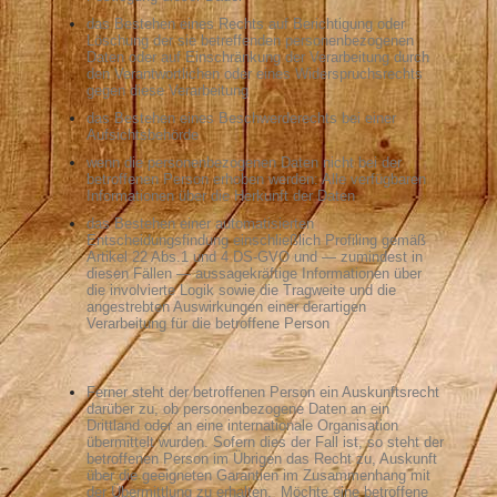
das Bestehen eines Rechts auf Berichtigung oder
Löschung der sie betreffenden personenbezogenen
Daten oder auf Einschränkung der Verarbeitung durch
den Verantwortlichen oder eines Widerspruchsrechts
gegen diese Verarbeitung
das Bestehen eines Beschwerderechts bei einer
Aufsichtsbehörde
wenn die personenbezogenen Daten nicht bei der
betroffenen Person erhoben werden: Alle verfügbaren
Informationen über die Herkunft der Daten
das Bestehen einer automatisierten
Entscheidungsfindung einschließlich Profiling gemäß
Artikel 22 Abs.1 und 4 DS-GVO und — zumindest in
diesen Fällen — aussagekräftige Informationen über
die involvierte Logik sowie die Tragweite und die
angestrebten Auswirkungen einer derartigen
Verarbeitung für die betroffene Person
Ferner steht der betroffenen Person ein Auskunftsrecht
darüber zu, ob personenbezogene Daten an ein
Drittland oder an eine internationale Organisation
übermittelt wurden. Sofern dies der Fall ist, so steht der
betroffenen Person im Übrigen das Recht zu, Auskunft
über die geeigneten Garantien im Zusammenhang mit
der Übermittlung zu erhalten.
Möchte eine betroffene