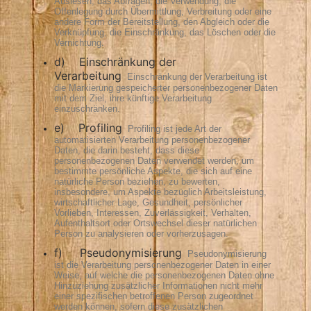
Auslesen, das Abfragen, die Verwendung, die
Offenlegung durch Übermittlung, Verbreitung oder eine
andere Form der Bereitstellung, den Abgleich oder die
Verknüpfung, die Einschränkung, das Löschen oder die
Vernichtung.
d) Einschränkung der
Verarbeitung
Einschränkung der Verarbeitung ist
die Markierung gespeicherter personenbezogener Daten
mit dem Ziel, ihre künftige Verarbeitung
einzuschränken.
e) Profiling
Profiling ist jede Art der
automatisierten Verarbeitung personenbezogener
Daten, die darin besteht, dass diese
personenbezogenen Daten verwendet werden, um
bestimmte persönliche Aspekte, die sich auf eine
natürliche Person beziehen, zu bewerten,
insbesondere, um Aspekte bezüglich Arbeitsleistung,
wirtschaftlicher Lage, Gesundheit, persönlicher
Vorlieben, Interessen, Zuverlässigkeit, Verhalten,
Aufenthaltsort oder Ortswechsel dieser natürlichen
Person zu analysieren oder vorherzusagen.
f) Pseudonymisierung
Pseudonymisierung
ist die Verarbeitung personenbezogener Daten in einer
Weise, auf welche die personenbezogenen Daten ohne
Hinzuziehung zusätzlicher Informationen nicht mehr
einer spezifischen betroffenen Person zugeordnet
werden können, sofern diese zusätzlichen