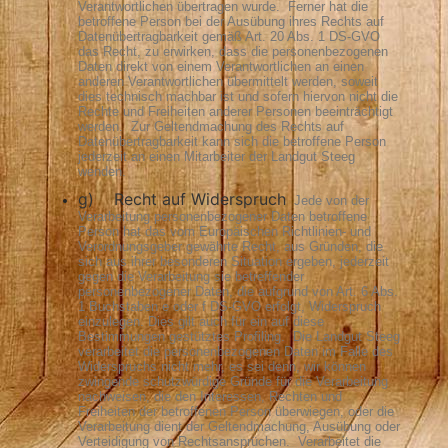
Verantwortlichen übertragen wurde.
Ferner hat die
betroffene Person bei der Ausübung ihres Rechts auf
Datenübertragbarkeit gemäß Art. 20 Abs. 1 DS-GVO
das Recht, zu erwirken, dass die personenbezogenen
Daten direkt von einem Verantwortlichen an einen
anderen Verantwortlichen übermittelt werden, soweit
dies technisch machbar ist und sofern hiervon nicht die
Rechte und Freiheiten anderer Personen beeinträchtigt
werden.
Zur Geltendmachung des Rechts auf
Datenübertragbarkeit kann sich die betroffene Person
jederzeit an einen Mitarbeiter der Landgut Steeg
wenden.
g) Recht auf Widerspruch
Jede von der
Verarbeitung personenbezogener Daten betroffene
Person hat das vom Europäischen Richtlinien- und
Verordnungsgeber gewährte Recht, aus Gründen, die
sich aus ihrer besonderen Situation ergeben, jederzeit
gegen die Verarbeitung sie betreffender
personenbezogener Daten, die aufgrund von Art. 6 Abs.
1 Buchstaben e oder f DS-GVO erfolgt, Widerspruch
einzulegen. Dies gilt auch für ein auf diese
Bestimmungen gestütztes Profiling.
Die Landgut Steeg
verarbeitet die personenbezogenen Daten im Falle des
Widerspruchs nicht mehr, es sei denn, wir können
zwingende schutzwürdige Gründe für die Verarbeitung
nachweisen, die den Interessen, Rechten und
Freiheiten der betroffenen Person überwiegen, oder die
Verarbeitung dient der Geltendmachung, Ausübung oder
Verteidigung von Rechtsansprüchen.
Verarbeitet die