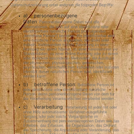
Datenschutzerklärung unter anderem die folgenden Begriffe:
a) personenbezogene
Daten
Personenbezogene Daten sind alle
Informationen, die sich auf eine identifizierte oder
identifizierbare natürliche Person (im Folgenden
„betroffene Person“) beziehen. Als identifizierbar wird
eine natürliche Person angesehen, die direkt oder
indirekt, insbesondere mittels Zuordnung zu einer
Kennung wie einem Namen, zu einer Kennnummer, zu
Standortdaten, zu einer Online-Kennung oder zu einem
oder mehreren besonderen Merkmalen, die Ausdruck
der physischen, physiologischen, genetischen,
psychischen, wirtschaftlichen, kulturellen oder sozialen
Identität dieser natürlichen Person sind, identifiziert
werden kann.
b) betroffene Person
Betroffene Person ist
jede identifizierte oder identifizierbare natürliche
Person, deren personenbezogene Daten von dem für
die Verarbeitung Verantwortlichen verarbeitet werden.
c) Verarbeitung
Verarbeitung ist jeder mit oder
ohne Hilfe automatisierter Verfahren ausgeführte
Vorgang oder jede solche Vorgangsreihe im
Zusammenhang mit personenbezogenen Daten wie das
Erheben, das Erfassen, die Organisation, das Ordnen,
die Speicherung, die Anpassung oder Veränderung, das