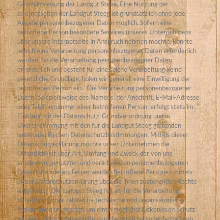
Geschäftsleitung der Landgut Steeg. Eine Nutzung der
Internetseiten der Landgut Steeg ist grundsätzlich ohne jede
Angabe personenbezogener Daten möglich. Sofern eine
betroffene Person besondere Services unseres Unternehmens
über unsere Internetseite in Anspruch nehmen möchte, könnte
jedoch eine Verarbeitung personenbezogener Daten erforderlich
werden. Ist die Verarbeitung personenbezogener Daten
erforderlich und besteht für eine solche Verarbeitung keine
gesetzliche Grundlage, holen wir generell eine Einwilligung der
betroffenen Person ein.
Die Verarbeitung personenbezogener
Daten, beispielsweise des Namens, der Anschrift, E-Mail-Adresse
oder Telefonnummer einer betroffenen Person, erfolgt stets im
Einklang mit der Datenschutz-Grundverordnung und in
Übereinstimmung mit den für die Landgut Steeg geltenden
landesspezifischen Datenschutzbestimmungen. Mittels dieser
Datenschutzerklärung möchte unser Unternehmen die
Öffentlichkeit über Art, Umfang und Zweck der von uns
erhobenen, genutzten und verarbeiteten personenbezogenen
Daten informieren. Ferner werden betroffene Personen mittels
dieser Datenschutzerklärung über die ihnen zustehenden Rechte
aufgeklärt.
Die Landgut Steeg hat als für die Verarbeitung
Verantwortlicher zahlreiche technische und organisatorische
Maßnahmen umgesetzt, um einen möglichst lückenlosen Schutz
der über diese Internetseite verarbeiteten personenbezogenen