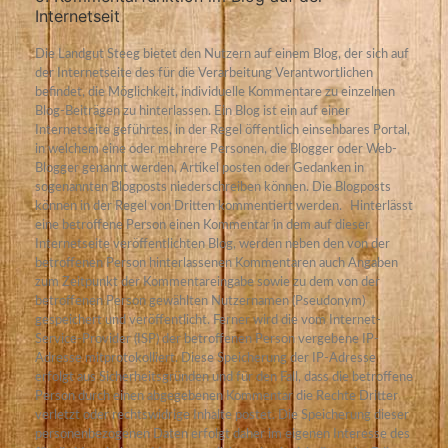
Internetseit
Die Landgut Steeg bietet den Nutzern auf einem Blog, der sich auf
der Internetseite des für die Verarbeitung Verantwortlichen
befindet, die Möglichkeit, individuelle Kommentare zu einzelnen
Blog-Beiträgen zu hinterlassen. Ein Blog ist ein auf einer
Internetseite geführtes, in der Regel öffentlich einsehbares Portal,
in welchem eine oder mehrere Personen, die Blogger oder Web-
Blogger genannt werden, Artikel posten oder Gedanken in
sogenannten Blogposts niederschreiben können. Die Blogposts
können in der Regel von Dritten kommentiert werden.
Hinterlässt
eine betroffene Person einen Kommentar in dem auf dieser
Internetseite veröffentlichten Blog, werden neben den von der
betroffenen Person hinterlassenen Kommentaren auch Angaben
zum Zeitpunkt der Kommentareingabe sowie zu dem von der
betroffenen Person gewählten Nutzernamen (Pseudonym)
gespeichert und veröffentlicht. Ferner wird die vom Internet-
Service-Provider (ISP) der betroffenen Person vergebene IP-
Adresse mitprotokolliert. Diese Speicherung der IP-Adresse
erfolgt aus Sicherheitsgründen und für den Fall, dass die betroffene
Person durch einen abgegebenen Kommentar die Rechte Dritter
verletzt oder rechtswidrige Inhalte postet. Die Speicherung dieser
personenbezogenen Daten erfolgt daher im eigenen Interesse des