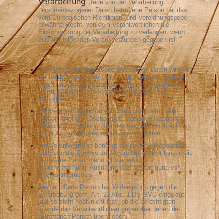
Verarbeitung
Jede von der Verarbeitung
personenbezogener Daten betroffene Person hat das
vom Europäischen Richtlinien- und Verordnungsgeber
gewährte Recht, von dem Verantwortlichen die
Einschränkung der Verarbeitung zu verlangen, wenn
eine der folgenden Voraussetzungen gegeben ist:
Die Richtigkeit der personenbezogenen Daten wird von
der betroffenen Person bestritten, und zwar für eine
Dauer, die es dem Verantwortlichen ermöglicht, die
Richtigkeit der personenbezogenen Daten zu
überprüfen.
Die Verarbeitung ist unrechtmäßig, die betroffene
Person lehnt die Löschung der personenbezogenen
Daten ab und verlangt stattdessen die Einschränkung
der Nutzung der personenbezogenen Daten.
Der Verantwortliche benötigt die personenbezogenen
Daten für die Zwecke der Verarbeitung nicht länger, die
betroffene Person benötigt sie jedoch zur
Geltendmachung, Ausübung oder Verteidigung von
Rechtsansprüchen.
Die betroffene Person hat Widerspruch gegen die
Verarbeitung gem. Art. 21 Abs. 1 DS-GVO eingelegt
und es steht noch nicht fest, ob die berechtigten
Gründe des Verantwortlichen gegenüber denen der
betroffenen Person überwiegen.