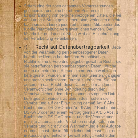
Sofern eine der oben genannten Voraussetzungen
gegeben ist und eine betroffene Person die
Einschränkung von personenbezogenen Daten, die bei
der Landgut Steeg gespeichert sind, verlangen möchte,
kann sie sich hierzu jederzeit an einen Mitarbeiter des
für die Verarbeitung Verantwortlichen wenden. Der
Mitarbeiter der Landgut Steeg wird die Einschränkung
der Verarbeitung veranlassen.
f) Recht auf Datenübertragbarkeit
Jede
von der Verarbeitung personenbezogener Daten
betroffene Person hat das vom Europäischen
Richtlinien- und Verordnungsgeber gewährte Recht, die
sie betreffenden personenbezogenen Daten, welche
durch die betroffene Person einem Verantwortlichen
bereitgestellt wurden, in einem strukturierten, gängigen
und maschinenlesbaren Format zu erhalten. Sie hat
außerdem das Recht, diese Daten einem anderen
Verantwortlichen ohne Behinderung durch den
Verantwortlichen, dem die personenbezogenen Daten
bereitgestellt wurden, zu übermitteln, sofern die
Verarbeitung auf der Einwilligung gemäß Art. 6 Abs. 1
Buchstabe a DS-GVO oder Art. 9 Abs. 2 Buchstabe a
DS-GVO oder auf einem Vertrag gemäß Art. 6 Abs. 1
Buchstabe b DS-GVO beruht und die Verarbeitung
mithilfe automatisierter Verfahren erfolgt, sofern die
Verarbeitung nicht für die Wahrnehmung einer Aufgabe
erforderlich ist, die im öffentlichen Interesse liegt oder
in Ausübung öffentlicher Gewalt erfolgt, welche dem