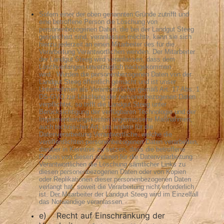
Sofern einer der oben genannten Gründe zutrifft und
eine betroffene Person die Löschung von
personenbezogenen Daten, die bei der Landgut Steeg
gespeichert sind, veranlassen möchte, kann sie sich
hierzu jederzeit an einen Mitarbeiter des für die
Verarbeitung Verantwortlichen wenden. Der Mitarbeiter
der Landgut Steeg wird veranlassen, dass dem
Löschverlangen unverzüglich nachgekommen
wird.
Wurden die personenbezogenen Daten von der
Landgut Steeg öffentlich gemacht und ist unser
Unternehmen als Verantwortlicher gemäß Art. 17 Abs. 1
DS-GVO zur Löschung der personenbezogenen Daten
verpflichtet, so trifft die Landgut Steeg unter
Berücksichtigung der verfügbaren Technologie und der
Implementierungskosten angemessene Maßnahmen,
auch technischer Art, um andere für die
Datenverarbeitung Verantwortliche, welche die
veröffentlichten personenbezogenen Daten verarbeiten,
darüber in Kenntnis zu setzen, dass die betroffene
Person von diesen anderen für die Datenverarbeitung
Verantwortlichen die Löschung sämtlicher Links zu
diesen personenbezogenen Daten oder von Kopien
oder Replikationen dieser personenbezogenen Daten
verlangt hat, soweit die Verarbeitung nicht erforderlich
ist. Der Mitarbeiter der Landgut Steeg wird im Einzelfall
das Notwendige veranlassen.
e) Recht auf Einschränkung der