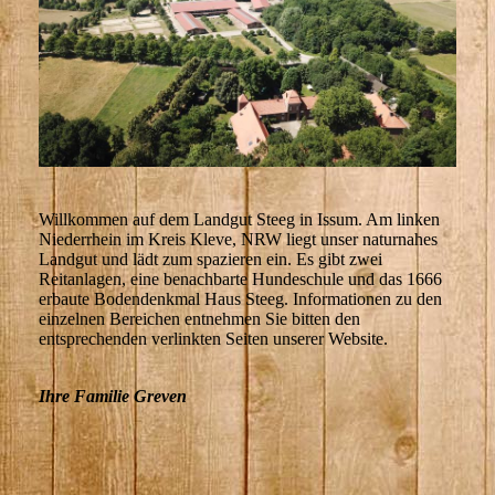
Willkommen auf dem Landgut Steeg in Issum. Am linken
Niederrhein im Kreis Kleve, NRW liegt unser naturnahes
Landgut und lädt zum spazieren ein. Es gibt zwei
Reitanlagen, eine benachbarte Hundeschule und das 1666
erbaute Bodendenkmal Haus Steeg. Informationen zu den
einzelnen Bereichen entnehmen Sie bitten den
entsprechenden verlinkten Seiten unserer Website.
Ihre Familie Greven